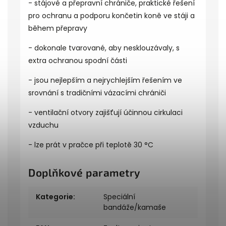
- stájové a přepravní chrániče, praktické řešení
pro ochranu a podporu končetin koně ve stáji a
během přepravy
- dokonale tvarované, aby nesklouzávaly, s
extra ochranou spodní části
- jsou nejlepším a nejrychlejším řešením ve
srovnání s tradičními vázacími chrániči
- ventilační otvory zajišťují účinnou cirkulaci
vzduchu
- lze prát v pračce při teplotě 30 °C
Doplňkové parametry
Kategorie
:
Speciální
bandáže/kamaše