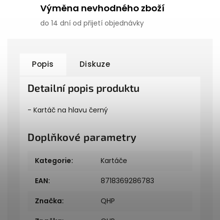
Výměna nevhodného zboží
do 14 dní od přijetí objednávky
Popis
Diskuze
Detailní popis produktu
- Kartáč na hlavu černý
Doplňkové parametry
Kategorie
:
Kartáče
EAN
:
8718369286783
Značka
:
QHP