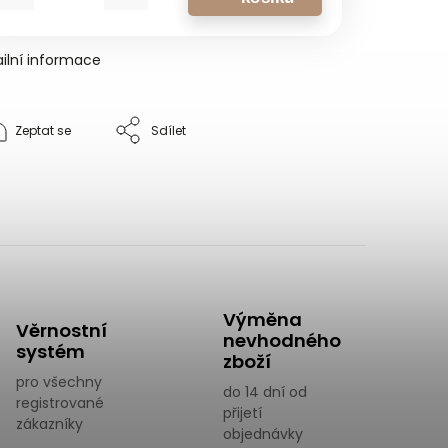
ilní informace
Zeptat se
Sdílet
Výměna
Věrnostní
nevhodného
systém
zboží
pro všechny
do 14 dní od
registrované
přijetí
zákazníky
objednávky