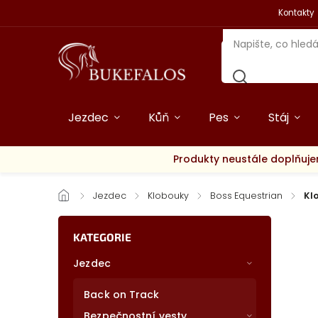
Kontakty
Jezdec
Kůň
Pes
Stáj
Produkty neustále doplňuje
/
Jezdec
/
Klobouky
/
Boss Equestrian
/
Kl
KATEGORIE
Jezdec
Back on Track
Bezpečnostní vesty