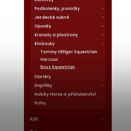
Podkolenky, ponožky
Jezdecké sukně
Opasky
Kravaty a plastrony
Klobouky
Tommy Hilfiger Equestrian
Harcour
Boss Equestrian
Zástěry
Doplňky
Hobby Horse a příslušenství
Knihy
Kůň