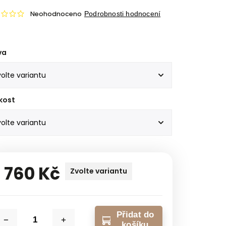
Neohodnoceno
Podrobnosti hodnocení
va
kost
1 760 Kč
Zvolte variantu
Přidat do
košíku