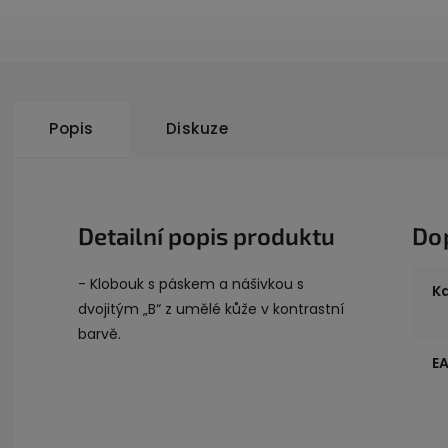
Popis
Diskuze
Detailní popis produktu
Do
- Klobouk s páskem a nášivkou s
K
dvojitým „B“ z umělé kůže v kontrastní
barvě.
E