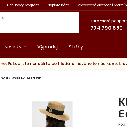
Bonusový program
Napište nám
Všeobecné obchodní podmín
Zákaznická podpora
774 790 650
Novinky
Výprodej
Služby
me. Pokud jste nenašli to co hledáte, neváhejte nás kontakt
obouk Boss Equestrian
K
E
Kód: