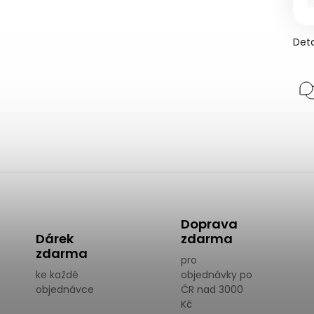
Deta
Doprava
Dárek
zdarma
zdarma
pro
ke každé
objednávky po
objednávce
ČR nad 3000
Kč