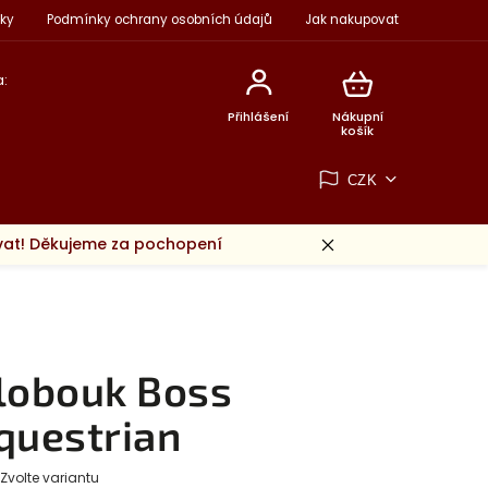
ky
Podmínky ochrany osobních údajů
Jak nakupovat
:
Přihlášení
Nákupní
košík
CZK
ovat! Děkujeme za pochopení
lobouk Boss
questrian
Zvolte variantu