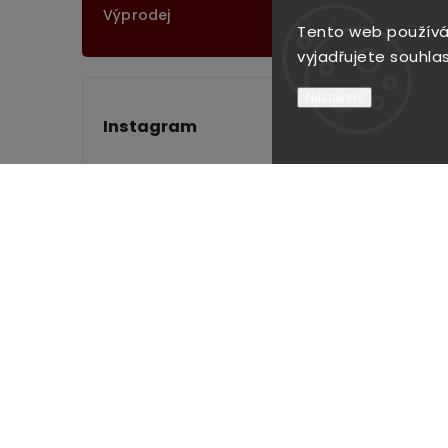
Výprodej
Tento web používá
vyjadřujete souhlas
Nastavení
Instagram
Sledovat na Instagramu
Nákupní košík
0
ks /
0 Kč