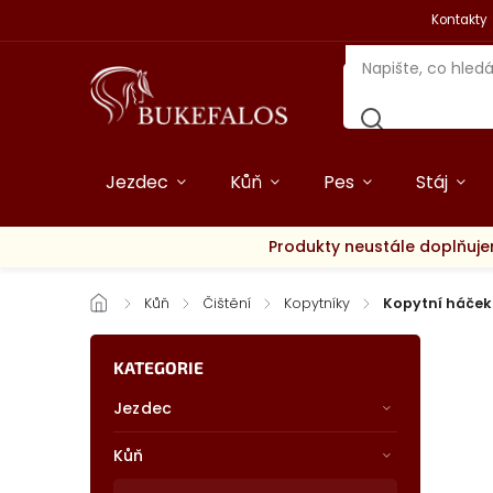
Kontakty
Jezdec
Kůň
Pes
Stáj
Produkty neustále doplňuje
/
Kůň
/
Čištění
/
Kopytníky
/
Kopytní háče
KATEGORIE
Jezdec
Kůň