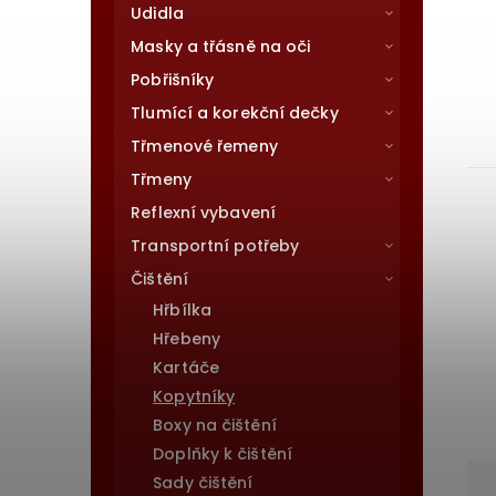
Udidla
Masky a třásně na oči
Pobřišníky
Tlumící a korekční dečky
Třmenové řemeny
Třmeny
Reflexní vybavení
Transportní potřeby
Čištění
Hřbílka
Hřebeny
Kartáče
Kopytníky
Boxy na čištění
Doplňky k čištění
Sady čištění