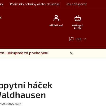
ky
Podmínky ochrany osobních údajů
Jak nakupovat
:
Přihlášení
Nákupní
košík
CZK
ovat! Děkujeme za pochopení
opytní háček
aldhausen
4057962221314