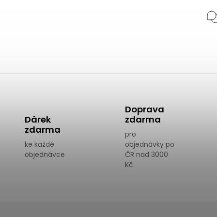
Doprava
Dárek
zdarma
zdarma
pro
ke každé
objednávky po
objednávce
ČR nad 3000
Kč