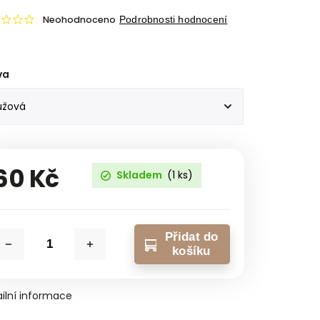
Neohodnoceno
Podrobnosti hodnocení
va
60 Kč
Skladem
(1 ks)
Přidat do
košíku
ilní informace