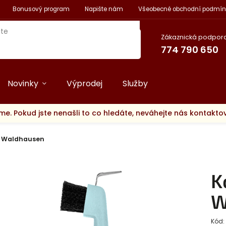
Bonusový program
Napište nám
Všeobecné obchodní podmín
Zákaznická podpora
774 790 650
Novinky
Výprodej
Služby
me. Pokud jste nenašli to co hledáte, neváhejte nás kontakt
k Waldhausen
K
W
Kód: