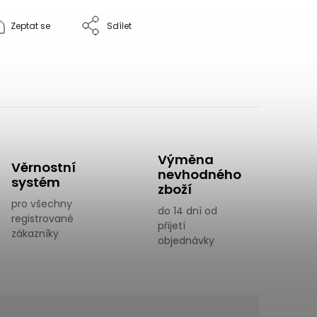
Zeptat se
Sdílet
Výměna
Věrnostní
nevhodného
systém
zboží
pro všechny
do 14 dní od
registrované
přijetí
zákazníky
objednávky