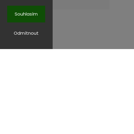
Souhlasím
Odmítnout