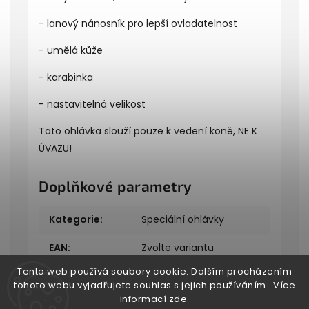
- lanový nánosník pro lepší ovladatelnost
- umělá kůže
- karabinka
- nastavitelná velikost
Tato ohlávka slouží pouze k vedení koně, NE K
ÚVAZU!
Doplňkové parametry
Kategorie
:
Speciální ohlávky
EAN
:
Zvolte variantu
Tento web používá soubory cookie. Dalším procházením
tohoto webu vyjadřujete souhlas s jejich používáním.. Více
informací
zde
.