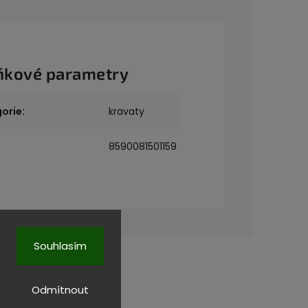
ňkové parametry
orie
:
kravaty
8590081501159
Souhlasím
Odmítnout