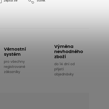
Zeptat se
Sdílet
Výměna
Věrnostní
nevhodného
systém
zboží
pro všechny
do 14 dní od
registrované
přijetí
zákazníky
objednávky