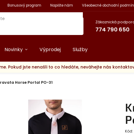
Bonusový program
Napište nám
Všeobecné obchodní podmín
Zákaznická podpora
774 790 650
Novinky
Výprodej
Služby
me. Pokud jste nenašli to co hledáte, neváhejte nás kontakt
ravata Horse Portal PO-31
K
P
Kód: