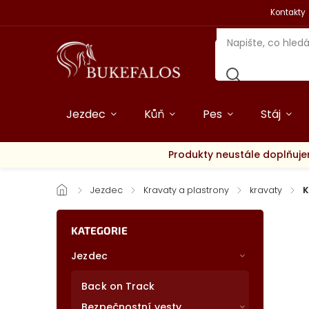
Kontakty
Jezdec
Kůň
Pes
Stáj
Produkty neustále doplňuje
/
Jezdec
/
Kravaty a plastrony
/
kravaty
/
K
KATEGORIE
Jezdec
Back on Track
Bezpečnostní vesty