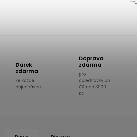
Doprava
Dárek
zdarma
zdarma
pro
ke každé
objednávky po
objednávce
ČR nad 3000
Kč
Popis
Diskuze