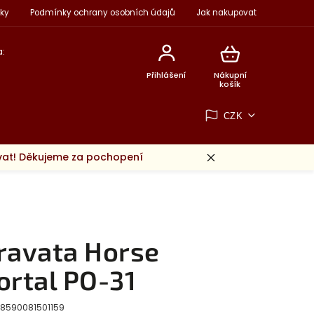
ky
Podmínky ochrany osobních údajů
Jak nakupovat
:
Přihlášení
Nákupní
košík
CZK
ovat! Děkujeme za pochopení
ravata Horse
ortal PO-31
8590081501159