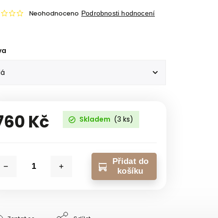
Neohodnoceno
Podrobnosti hodnocení
va
760 Kč
Skladem
(3 ks)
Přidat do
košíku