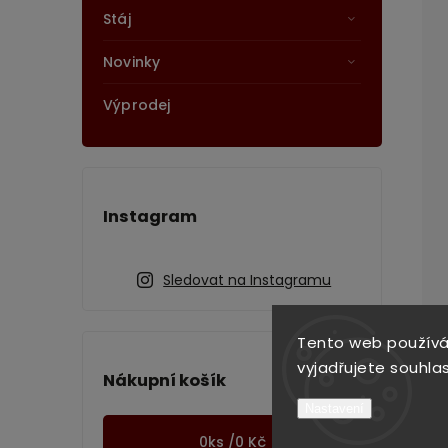
Stáj
Novinky
Výprodej
Instagram
Sledovat na Instagramu
Tento web používá
vyjadřujete souhlas
Nákupní košík
Nastavení
0
ks /
0 Kč