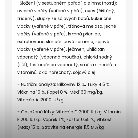
-Složení (v sestupném pořadí, dle hmotnosti):
ovesné vločky (vařené v páře), oves (čištěný,
tříděný), slupky ze sójových bobů, kukuřičné
vločky (vařené v páře), třtinová melasa, ječné
vločky (vařené v páře), krmná pšenice,
extrahovaná slunečnicová semena, sójové
vločky (vařené v páře), ječmen, uhličitan
vápenatý (vápenná moučka), chlorid sodný
(sůl), fosforečnan vápenatý, směs minerálů a
vitamínů, oxid hořečnatý, sójový olej
- Nutriční analýza: Bílkoviny 12 %, Tuky 4,5 %,
Vláknina 10 %, Popel 8 %, Měď 60 mg/kg,
Vitamín A 12000 IU/kg
- Obsažené látky: Vitamín D 2000 IU/kg, Vitamín
E 200 IU/kg, Vápník 1 %, Fosfor 0,55 %, Vlhkost
(Max) 15 %, Stravitelná energie 11,5 MJ/kg