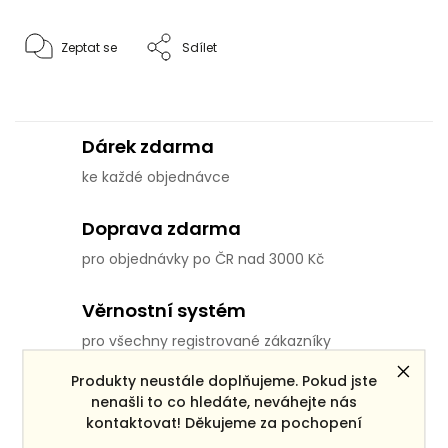
Zeptat se
Sdílet
Dárek zdarma
ke každé objednávce
Doprava zdarma
pro objednávky po ČR nad 3000 Kč
Věrnostní systém
pro všechny registrované zákazníky
Produkty neustále doplňujeme. Pokud jste
Výměna nevhodného zboží
nenašli to co hledáte, neváhejte nás
kontaktovat! Děkujeme za pochopení
do 14 dní od přijetí objednávky