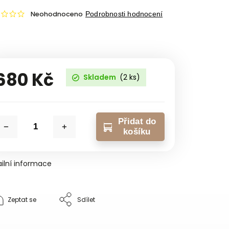
Neohodnoceno
Podrobnosti hodnocení
680 Kč
Skladem
(2 ks)
Přidat do
košíku
ilní informace
Zeptat se
Sdílet