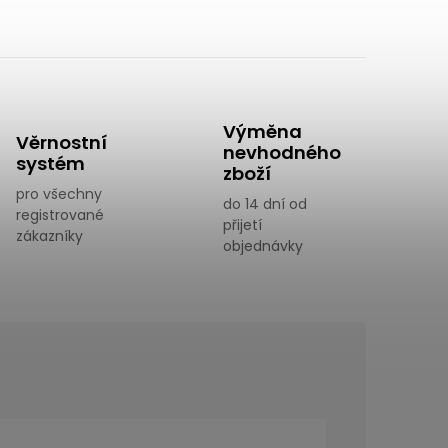
Výměna
Věrnostní
nevhodného
systém
zboží
pro všechny
do 14 dní od
registrované
přijetí
zákazníky
objednávky