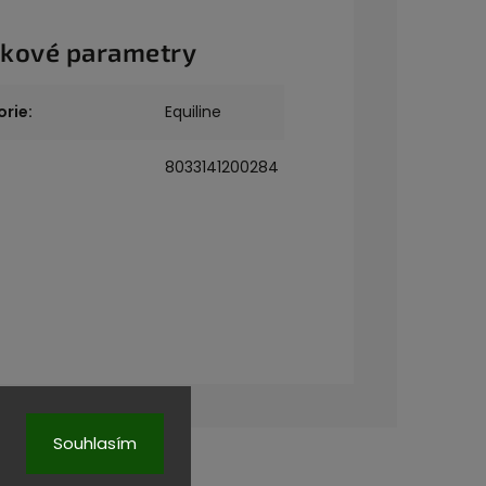
kové parametry
orie
:
Equiline
8033141200284
Souhlasím