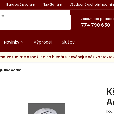
Bonusový program
Napište nám
Všeobecné obchodní podmín
Zákaznická podpora
774 790 650
Novinky
Výprodej
Služby
me. Pokud jste nenašli to co hledáte, neváhejte nás kontakt
quiline Adam
K
A
Kód: