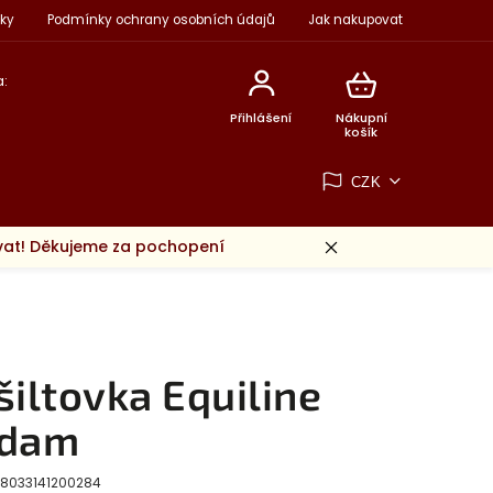
ky
Podmínky ochrany osobních údajů
Jak nakupovat
:
Přihlášení
Nákupní
košík
CZK
ovat! Děkujeme za pochopení
šiltovka Equiline
dam
8033141200284