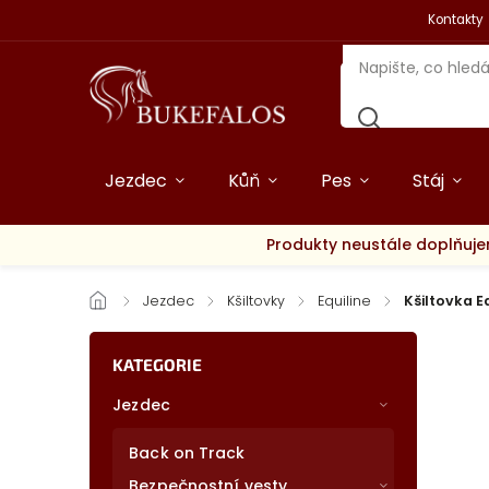
Kontakty
Jezdec
Kůň
Pes
Stáj
Produkty neustále doplňuje
/
Jezdec
/
Kšiltovky
/
Equiline
/
Kšiltovka E
KATEGORIE
Jezdec
Back on Track
Bezpečnostní vesty