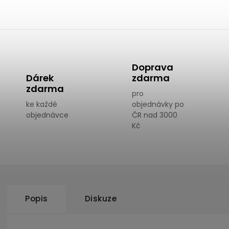
Doprava
Dárek
zdarma
zdarma
pro
ke každé
objednávky po
objednávce
ČR nad 3000
Kč
Popis
Diskuze