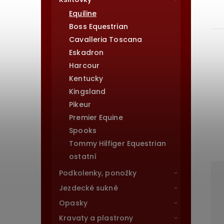
Equiline
Boss Equestrian
Cavalleria Toscana
Eskadron
Harcour
Kentucky
Kingsland
Pikeur
Premier Equine
Spooks
Tommy Hilfiger Equestrian
ostatní
Podkolenky, ponožky
Jezdecké sukně
Opasky
Kravaty a plastrony