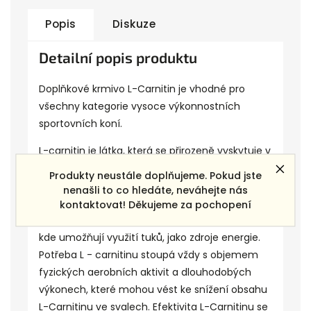
Popis
Diskuze
Detailní popis produktu
Doplňkové krmivo L-Carnitin je vhodné pro
všechny kategorie vysoce výkonnostních
sportovních koní.
L-carnitin je látka, která se přirozeně vyskytuje v
těle, zejména v kosterní a srdeční svalovině. Je
Produkty neustále doplňujeme. Pokud jste
klíčová pro
energetický metabolismus
tuků.
nenašli to co hledáte, neváhejte nás
L-Carnitin přenáší mastné kyseliny (tuky) přes
kontaktovat! Děkujeme za pochopení
membránu do mitochondrií svalových buněk,
kde umožňují využití tuků, jako zdroje energie.
Potřeba L - carnitinu stoupá vždy s objemem
fyzických aerobních aktivit a dlouhodobých
výkonech, které mohou vést ke snížení obsahu
L-Carnitinu ve svalech. Efektivita L-Carnitinu se