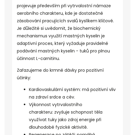
projevuje především při vytrvalostní námaze
aerobního charakteru, kde je dostatečné
zásobování pracujících svalů kyslíkem klíčové.
Je důležité si uvědomit, že biochemický
mechanismus využití mastných kyselin je
adaptivní proces, který vyžaduje pravidelné
podávání mastných kyselin - tuků pro plnou
účinnost L-carnitinu.
Zařazujeme do krmné dávky pro pozitivní
účinky:
Kardiovaskulární
systém: má pozitivní vliv
na zdraví srdce a cév.
Výkonnost vytrvalostního
charakteru: zvyšuje schopnost těla
využívat tuky jako zdroj energie při
dlouhodobé fyzické aktivitě.
Regenerace
po zátěži: pomáhá