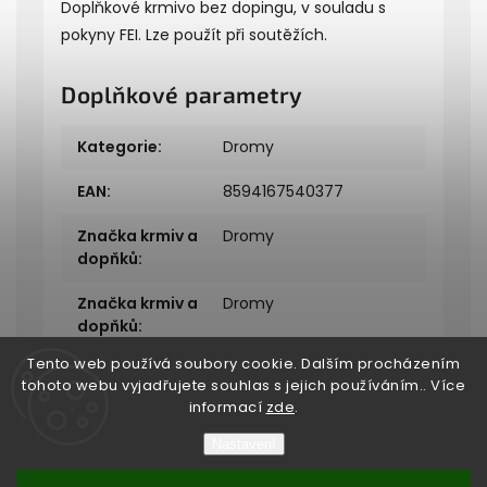
Doplňkové krmivo bez dopingu, v souladu s
pokyny
FEI
. Lze použít při soutěžích.
Doplňkové parametry
Kategorie
:
Dromy
EAN
:
8594167540377
Značka krmiv a
Dromy
dopňků
:
Značka krmiv a
Dromy
dopňků
:
Tento web používá soubory cookie. Dalším procházením
tohoto webu vyjadřujete souhlas s jejich používáním.. Více
informací
zde
.
Nastavení
Copyright 2026
Bukefalos
. Všechna práva vyhrazena.