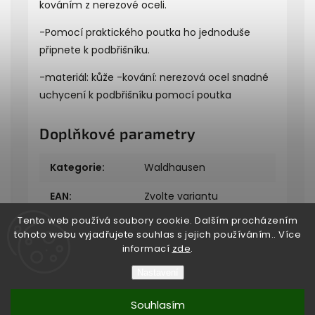
kováním z nerezové oceli.
-Pomocí praktického poutka ho jednoduše
připnete k podbřišníku.
-materiál: kůže -kování: nerezová ocel snadné
uchycení k podbřišníku pomocí poutka
Doplňkové parametry
Kategorie
:
Waldhausen
EAN
:
Zvolte variantu
Tento web používá soubory cookie. Dalším procházením
tohoto webu vyjadřujete souhlas s jejich používáním.. Více
informací
zde
.
Nastavení
Copyright 2026
Bukefalos
. Všechna práva vyhrazena.
Souhlasím
Vytvořil
Shoptet
| Design
Shoptak.cz