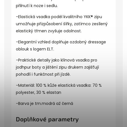
přilnutí k noze i sedlu.
-Elastická vsadka podél kvalitního YKK® zipu
umožňuje přizpůsobení šířky, zatímco zesílený
elastický třmen zvyšuje odolnost.
-Elegantní vzhled doplňuje ozdobný dressage
oblouk s logem ELT.
-Praktické detaily jako klínová vsadka pro
jodhpur boty a jištění zipu drukem zajišťují
pohodlí i funkčnost při jízdě.
-Materiál: 100 % kůže elastická vsadka: 70 %
polyester, 30 % elastan
-Barva je tm.modrá až černá
Doplňkové parametry