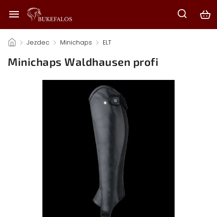
/
Jezdec
/
Minichaps
/
ELT
/
Minichaps Waldhausen profi