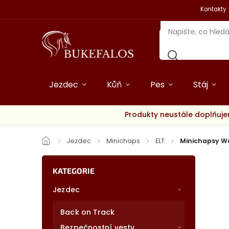
Kontakty
Jezdec
Kůň
Pes
Stáj
Produkty neustále doplňuje
/
Jezdec
/
Minichaps
/
ELT
/
Minichapsy W
KATEGORIE
Jezdec
Back on Track
Bezpečnostní vesty