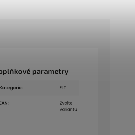
oplňkové parametry
Kategorie
:
ELT
EAN
:
Zvolte
variantu