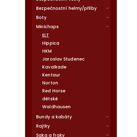
Bezpečnostní helmy/přilby
Boty
Minichaps
ELT
Hippica
HKM
Jaroslav Studenec
Kavalkade
Kentaur
Norton
Red Horse
dětské
Waldhausen
Bundy a kabáty
Rajtky
Saka a fraky