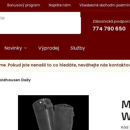
Bonusový program
Napište nám
Všeobecné obchodní podmín
Zákaznická podpora
774 790 650
Novinky
Výprodej
Služby
me. Pokud jste nenašli to co hledáte, neváhejte nás kontakt
aldhausen Daily
M
W
Kód: