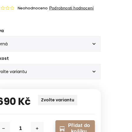
Neohodnoceno
Podrobnosti hodnocení
va
kost
690 Kč
Zvolte variantu
Přidat do
košíku