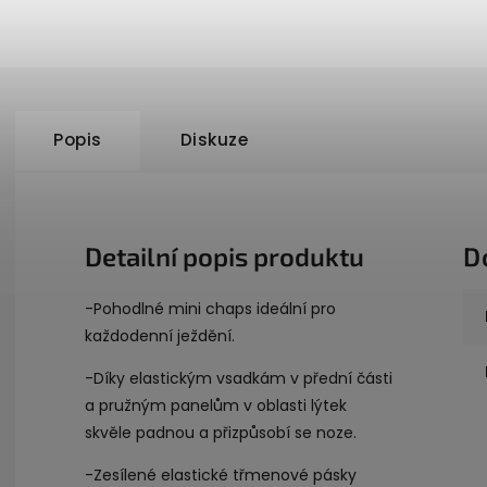
Popis
Diskuze
Detailní popis produktu
D
-Pohodlné mini chaps ideální pro
každodenní ježdění.
-Díky elastickým vsadkám v přední části
a pružným panelům v oblasti lýtek
skvěle padnou a přizpůsobí se noze.
-Zesílené elastické třmenové pásky