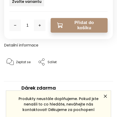
Zvolte variantu
Přidat do
košíku
Detailní informace
Zeptat se
Sdílet
Dárek zdarma
ke každé objednávce
Produkty neustále doplňujeme. Pokud jste
nenašli to co hledáte, neváhejte nás
Doprava zdarma
kontaktovat! Děkujeme za pochopení