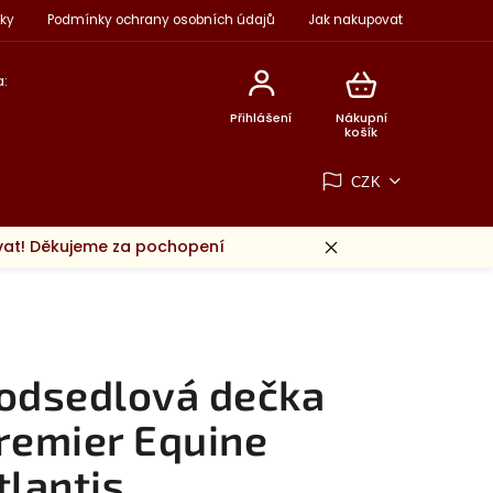
ky
Podmínky ochrany osobních údajů
Jak nakupovat
:
Přihlášení
Nákupní
košík
CZK
ovat! Děkujeme za pochopení
odsedlová dečka
remier Equine
tlantis