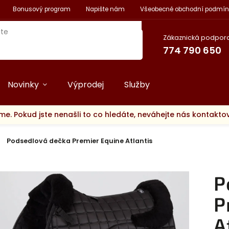
Bonusový program
Napište nám
Všeobecné obchodní podmín
Zákaznická podpora
774 790 650
Novinky
Výprodej
Služby
me. Pokud jste nenašli to co hledáte, neváhejte nás kontakt
Podsedlová dečka Premier Equine Atlantis
P
P
A