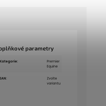
oplňkové parametry
Kategorie
:
Premier
Equine
EAN
:
Zvolte
variantu