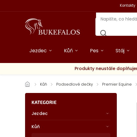
Kontakty
Jezdec
Kůň
Pes
Stáj
Produkty neustále doplňuje
/
Kůň
/
Podsedlové dečky
/
Premier Equine
/
KATEGORIE
Jezdec
Kůň