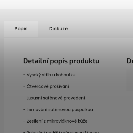
Popis
Diskuze
Detailní popis produktu
D
- Vysoký střih u kohoutku
- Čtvercové prošívání
- Luxusní saténové provedení
- Lemování saténovou paspulkou
- Zesílení z mikrovláknové kůže
- Poloviční podšití prémiovou Merino