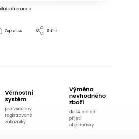
ilní informace
Zeptat se
Sdílet
Výměna
Věrnostní
nevhodného
systém
zboží
pro všechny
do 14 dní od
registrované
přijetí
zákazníky
objednávky