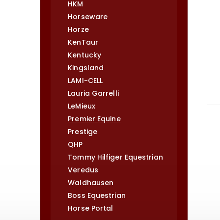
HKM
Horseware
Horze
KenTaur
Kentucky
Kingsland
LAMI-CELL
Lauria Garrelli
LeMieux
Premier Equine
Prestige
QHP
Tommy Hilfiger Equestrian
Veredus
Waldhausen
Boss Equestrian
Horse Portal