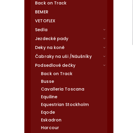
Back on Track
BEMER
VETOFLEX
Sedla
Jezdecké pady
Deky na koně
Čabraky na uši /Náušníky
Podsedlové dečky
Back on Track
Busse
Cavalleria Toscana
Equiline
Equestrian Stockholm
Eqode
Eskadron
Harcour