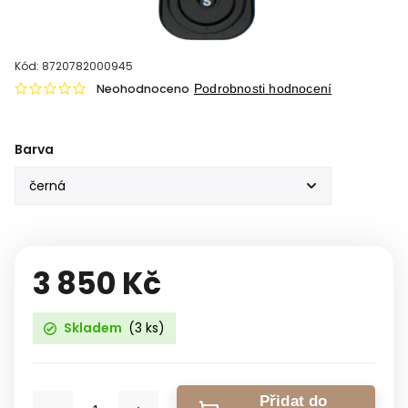
Kód:
8720782000945
Neohodnoceno
Podrobnosti hodnocení
Barva
3 850 Kč
Skladem
(3 ks)
Přidat do