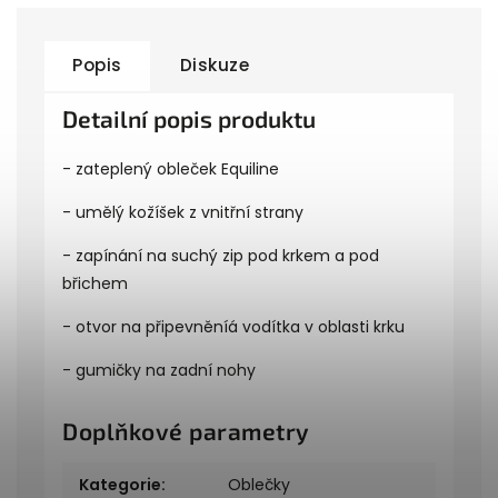
Popis
Diskuze
Detailní popis produktu
- zateplený obleček Equiline
- umělý kožíšek z vnitřní strany
- zapínání na suchý zip pod krkem a pod
břichem
- otvor na připevněníá vodítka v oblasti krku
- gumičky na zadní nohy
Doplňkové parametry
Kategorie
:
Oblečky