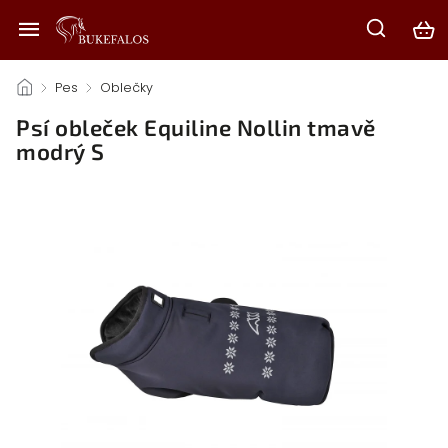
/
Pes
/
Oblečky
/
Psí obleček Equiline Nollin tmavě
modrý S