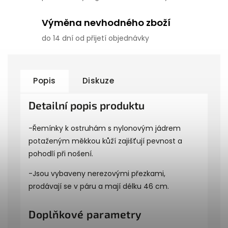
Výměna nevhodného zboží
do 14 dní od přijetí objednávky
Popis
Diskuze
Detailní popis produktu
-Řemínky k ostruhám s nylonovým jádrem
potaženým měkkou kůží zajišťují pevnost a
pohodlí při nošení.
-Jsou vybaveny nerezovými přezkami,
prodávají se v páru a mají délku 46 cm.
Doplňkové parametry