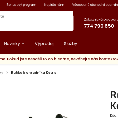
Bonusový program
Napište nám
Všeobecné obchodní podmín
Zákaznická podpora
774 790 650
Novinky
Výprodej
Služby
me. Pokud jste nenašli to co hledáte, neváhejte nás kontakt
ky
/
Ručka k ohradníku Ketris
R
K
Kód: