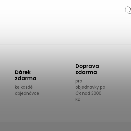
Doprava
Dárek
zdarma
zdarma
pro
ke každé
objednávky po
objednávce
ČR nad 3000
Kč