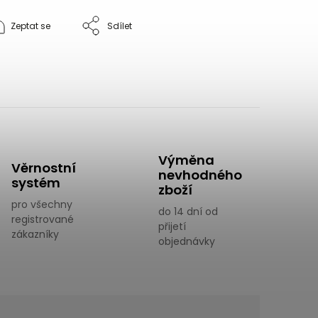
Zeptat se
Sdílet
Výměna
Věrnostní
nevhodného
systém
zboží
pro všechny
do 14 dní od
registrované
přijetí
zákazníky
objednávky