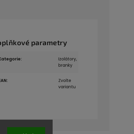
oplňkové parametry
Kategorie
:
Izolátory,
branky
EAN
:
Zvolte
variantu