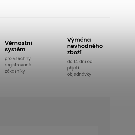
Výměna
Věrnostní
nevhodného
systém
zboží
pro všechny
do 14 dní od
registrované
přijetí
zákazníky
objednávky