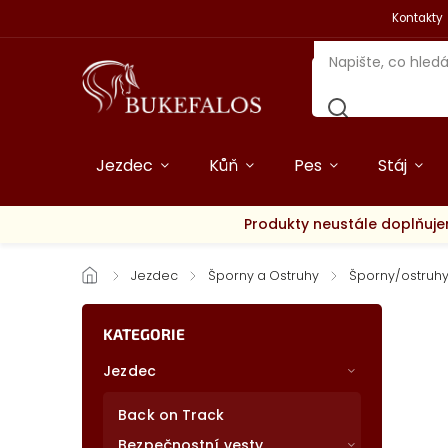
Kontakty
Jezdec
Kůň
Pes
Stáj
Produkty neustále doplňuje
/
Jezdec
/
Šporny a Ostruhy
/
Šporny/ostruh
KATEGORIE
Jezdec
Back on Track
Bezpečnostní vesty