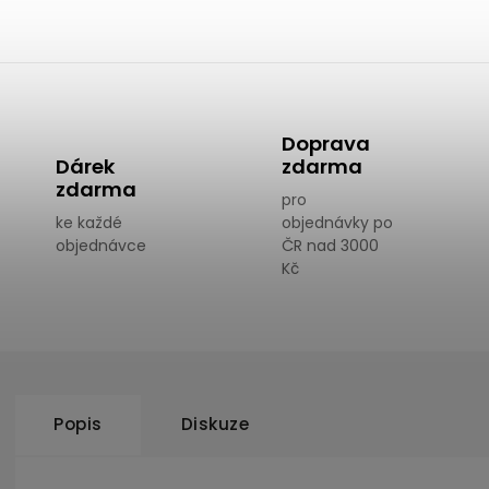
Doprava
Dárek
zdarma
zdarma
pro
ke každé
objednávky po
objednávce
ČR nad 3000
Kč
Popis
Diskuze