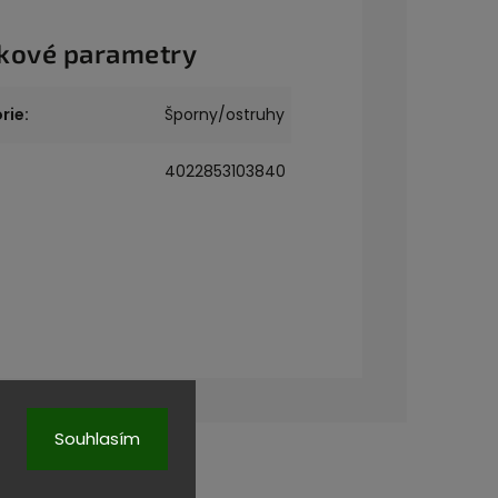
kové parametry
rie
:
Šporny/ostruhy
4022853103840
Souhlasím