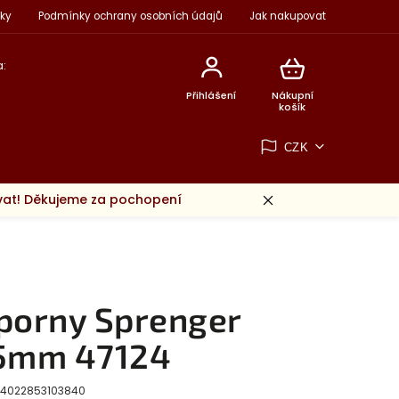
ky
Podmínky ochrany osobních údajů
Jak nakupovat
:
Přihlášení
Nákupní
košík
CZK
ovat! Děkujeme za pochopení
porny Sprenger
5mm 47124
4022853103840