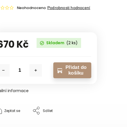
Neohodnoceno
Podrobnosti hodnocení
670 Kč
Skladem
(2 ks)
Přidat do
košíku
ilní informace
Zeptat se
Sdílet