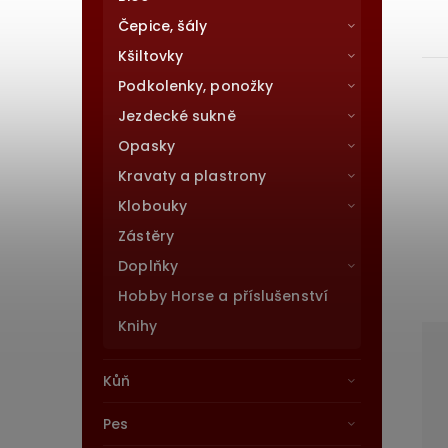
Čepice, šály
Kšiltovky
Podkolenky, ponožky
Jezdecké sukně
Opasky
Kravaty a plastrony
Klobouky
Zástěry
Doplňky
Hobby Horse a příslušenství
Knihy
Kůň
Pes