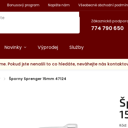
Bonusový program
Napište nám
Všeobecné obchodní podmín
Zákaznická podpora
774 790 650
Novinky
Výprodej
Služby
me. Pokud jste nenašli to co hledáte, neváhejte nás kontakt
y
/
Šporny Sprenger 15mm 47124
Š
1
Kód: