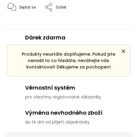
Zeptat se
Sdílet
Dárek zdarma
ke každé objednávce
Produkty neustále doplňujeme. Pokud jste
nenašli to co hledáte, neváhejte nás
Doprava zdarma
kontaktovat! Děkujeme za pochopení
pro objednávky po ČR nad 3000 Kč
Věrnostní systém
pro všechny registrované zákazníky
Výměna nevhodného zboží
do 14 dní od přijetí objednávky