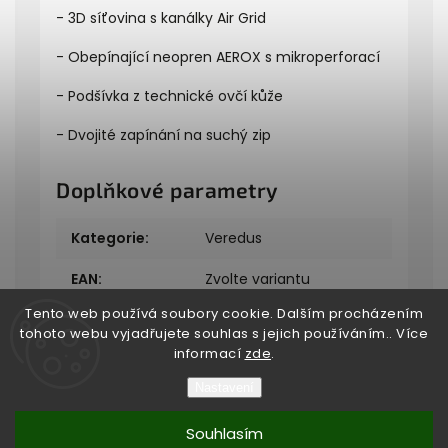
- 3D síťovina s kanálky Air Grid
- Obepínající neopren AEROX s mikroperforací
- Podšívka z technické ovčí kůže
- Dvojité zapínání na suchý zip
Doplňkové parametry
Kategorie
:
Veredus
EAN
:
Zvolte variantu
Tento web používá soubory cookie. Dalším procházením
tohoto webu vyjadřujete souhlas s jejich používáním.. Více
informací
zde
.
Nastavení
Copyright 2026
Bukefalos
. Všechna práva vyhrazena.
Souhlasím
Vytvořil
Shoptet
| Design
Shoptak.cz