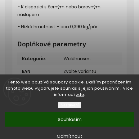
- K dispozici s černým nebo barevným
nášlapem
- Nízká hmotnost – cca 0,390 kg/pár
Doplňkové parametry
Kategorie
:
Waldhausen
EAN
:
Zvolte variantu
Tento web používá soubory cookie. Dalším procházením
tohoto webu vyjadřujete souhlas s jejich používáním.. Více
informací
zde
.
Nastavení
Copyright 2026
Bukefalos
. Všechna práva vyhrazena.
Souhlasím
Vytvořil
Shoptet
| Design
Shoptak.cz
Vytvořil Shoptet
Odmítnout