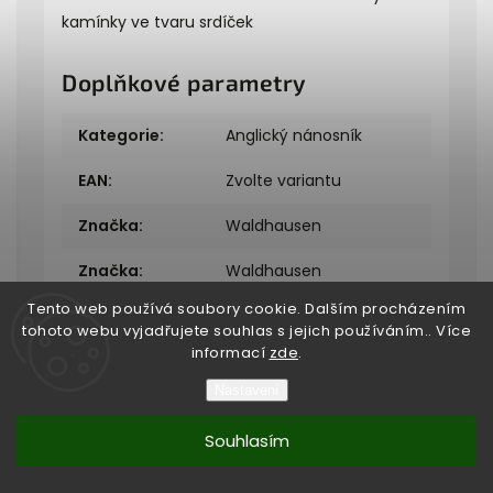
kamínky ve tvaru srdíček
Doplňkové parametry
Kategorie
:
Anglický nánosník
EAN
:
Zvolte variantu
Značka
:
Waldhausen
Značka
:
Waldhausen
Tento web používá soubory cookie. Dalším procházením
tohoto webu vyjadřujete souhlas s jejich používáním.. Více
informací
zde
.
Nastavení
Copyright 2026
Bukefalos
. Všechna práva vyhrazena.
Souhlasím
Vytvořil
Shoptet
| Design
Shoptak.cz
Vytvořil Shoptet