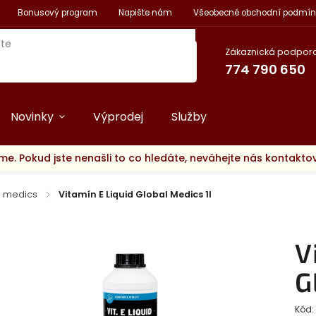
Bonusový program
Napište nám
Všeobecné obchodní podmín
Zákaznická podpora
774 790 650
Novinky
Výprodej
Služby
me. Pokud jste nenašli to co hledáte, neváhejte nás kontakt
l medics
/
Vitamín E Liquid Global Medics 1l
V
G
Kód: