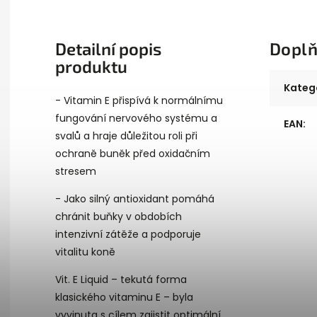
Detailní popis
Doplň
produktu
Kateg
- Vitamin E přispívá k normálnímu
fungování nervového systému a
EAN
:
svalů a hraje důležitou roli při
ochraně buněk před oxidačním
stresem
- Jako silný antioxidant pomáhá
chránit buňky v obdobích
intenzivní zátěže a podporuje
vitalitu koně
Vit. E Liquid – tekutá forma
klasického vitaminu E – byla
vyvinuta s cílem zajistit optimální