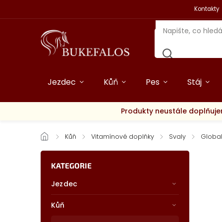
Kontakty
Jezdec
Kůň
Pes
Stáj
Produkty neustále doplňuje
/
Kůň
/
Vitamínové doplňky
/
Svaly
/
Globa
KATEGORIE
Jezdec
Kůň