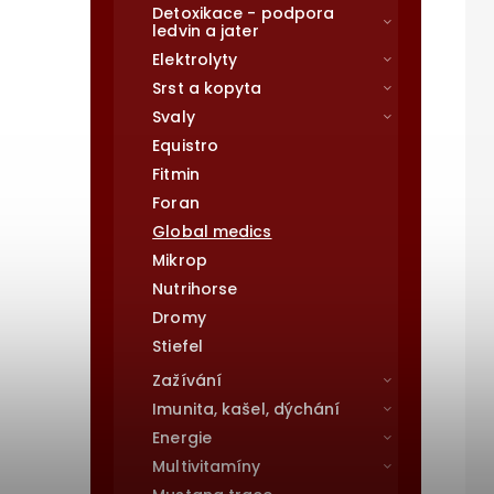
Detoxikace - podpora
ledvin a jater
Elektrolyty
Srst a kopyta
Svaly
Equistro
Fitmin
Foran
Global medics
Mikrop
Nutrihorse
Dromy
Stiefel
Zažívání
Imunita, kašel, dýchání
Energie
Multivitamíny