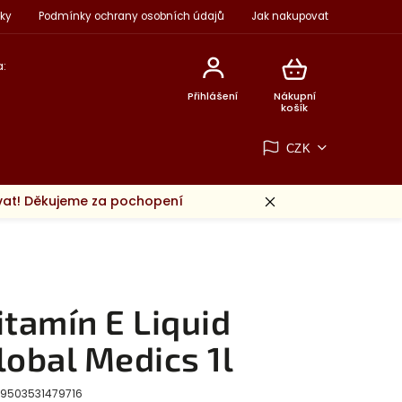
ky
Podmínky ochrany osobních údajů
Jak nakupovat
:
Přihlášení
Nákupní
košík
CZK
ovat! Děkujeme za pochopení
itamín E Liquid
lobal Medics 1l
9503531479716