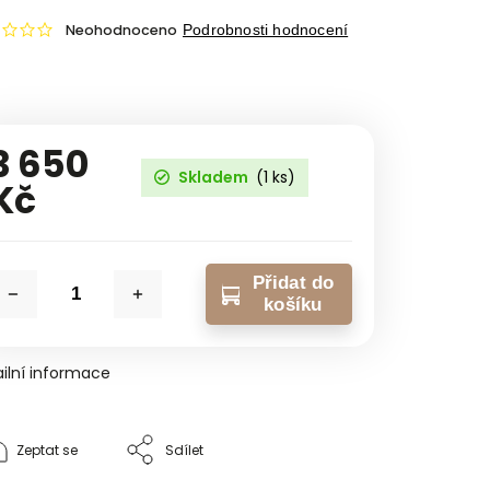
Neohodnoceno
Podrobnosti hodnocení
3 650
Skladem
(1 ks)
Kč
Přidat do
košíku
ilní informace
Zeptat se
Sdílet