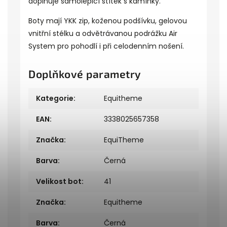
doplňuje samolepicí štítek s kamínky.
Boty mají YKK zip, koženou podšívku, gelovou
vnitřní stélku a odvětrávanou podrážku Air
System pro pohodlí i při celodenním nošení.
Doplňkové parametry
Kategorie
:
Equitheme
EAN
:
3338025657358
Značka
:
EquiTheme
Barva
:
Černá
Velikost bot
:
41
Značka
:
Equitheme
Barva
:
Černá