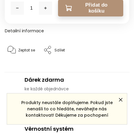
Přidat do
košíku
Detailní informace
Zeptat se
Sdílet
Dárek zdarma
ke každé objednávce
Produkty neustále doplňujeme. Pokud jste
Doprava zdarma
nenašli to co hledáte, neváhejte nás
pro objednávky po ČR nad 3000 Kč
kontaktovat! Děkujeme za pochopení
Věrnostní systém