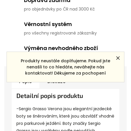
Doprava zdarma
pro objednávky po ČR nad 3000 Kč
Věrnostní systém
pro všechny registrované zákazníky
Výměna nevhodného zboží
do 14 dní od přijetí objednávky
Produkty neustále doplňujeme. Pokud jste
nenašli to co hledáte, neváhejte nás
kontaktovat! Děkujeme za pochopení
Popis
Diskuze
Detailní popis produktu
-Sergio Grasso Verona jsou elegantní jezdecké
boty se šněrováním, které jsou obzvlášť vhodné
pro parkurové ježdění. Boty značky Sergio
Grasso jsou vyráběny podle nejvyšších