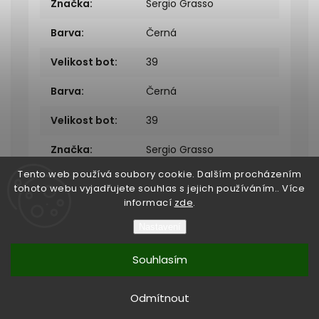
Značka
:
Sergio Grasso
Barva
:
Černá
Velikost bot
:
39
Barva
:
Černá
Velikost bot
:
39
Značka
:
Sergio Grasso
Tento web používá soubory cookie. Dalším procházením
tohoto webu vyjadřujete souhlas s jejich používáním.. Více
informací
zde
.
Nastavení
Copyright 2026
Bukefalos
. Všechna práva vyhrazena.
Souhlasím
Vytvořil
Shoptet
| Design
Shoptak.cz
Vytvořil Shoptet
Odmítnout