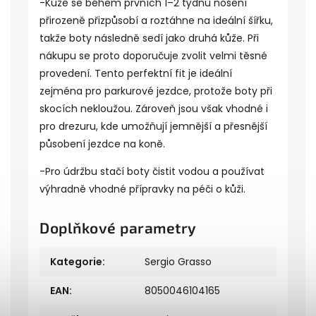
-Kůže se během prvních 1–2 týdnů nošení
přirozeně přizpůsobí a roztáhne na ideální šířku,
takže boty následně sedí jako druhá kůže. Při
nákupu se proto doporučuje zvolit velmi těsné
provedení. Tento perfektní fit je ideální
zejména pro parkurové jezdce, protože boty při
skocích nekloužou. Zároveň jsou však vhodné i
pro drezuru, kde umožňují jemnější a přesnější
působení jezdce na koně.
-Pro údržbu stačí boty čistit vodou a používat
výhradně vhodné přípravky na péči o kůži.
Doplňkové parametry
Kategorie
:
Sergio Grasso
EAN
:
8050046104165