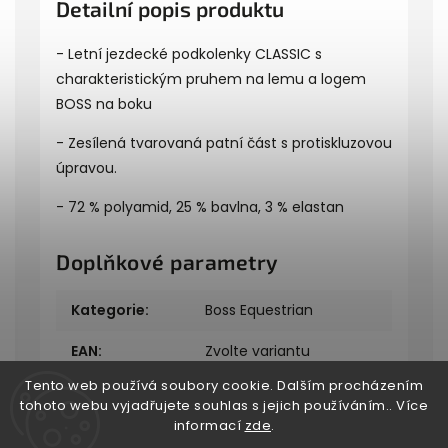
Detailní popis produktu
- Letní jezdecké podkolenky CLASSIC s
charakteristickým pruhem na lemu a logem
BOSS na boku
- Zesílená tvarovaná patní část s protiskluzovou
úpravou.
- 72 % polyamid, 25 % bavlna, 3 % elastan
Doplňkové parametry
Kategorie
:
Boss Equestrian
EAN
:
Zvolte variantu
Tento web používá soubory cookie. Dalším procházením
tohoto webu vyjadřujete souhlas s jejich používáním.. Více
informací
zde
.