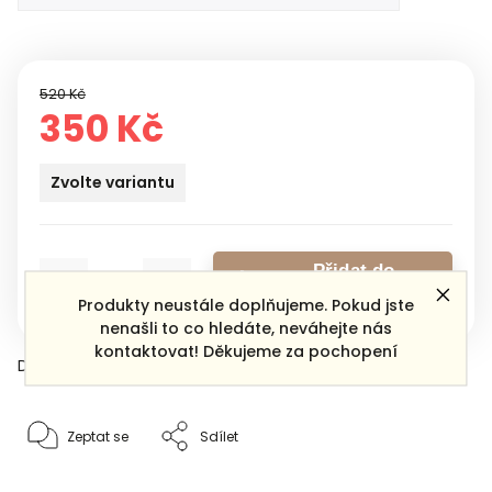
520 Kč
350 Kč
Zvolte variantu
Přidat do
košíku
Produkty neustále doplňujeme. Pokud jste
nenašli to co hledáte, neváhejte nás
kontaktovat! Děkujeme za pochopení
Detailní informace
Zeptat se
Sdílet