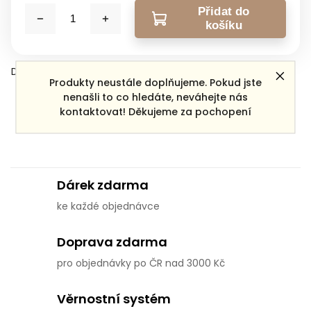
Přidat do
košíku
Detailní informace
Produkty neustále doplňujeme. Pokud jste
nenašli to co hledáte, neváhejte nás
kontaktovat! Děkujeme za pochopení
Zeptat se
Sdílet
Dárek zdarma
ke každé objednávce
Doprava zdarma
pro objednávky po ČR nad 3000 Kč
Věrnostní systém