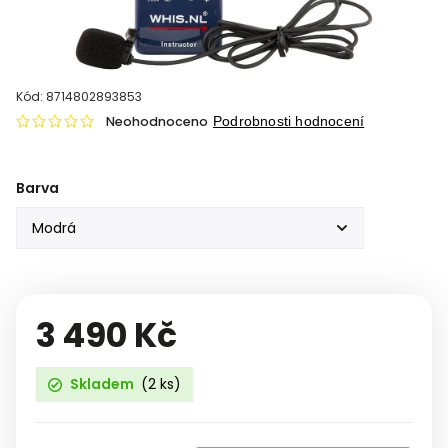
Kód:
8714802893853
Neohodnoceno
Podrobnosti hodnocení
Barva
3 490 Kč
Skladem
(2 ks)