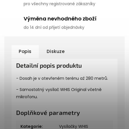
pro všechny registrované zákazníky
Výměna nevhodného zboží
do 14 dní od přijetí objednávky
Popis
Diskuze
Detailní popis produktu
- Dosah je v otevřeném terénu až 280 metrů.
- Samostatný vysílač WHIS Original včetně
mikrofonu.
Doplňkové parametry
Kategorie
:
Vysílačky WHIS