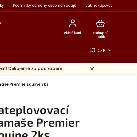
ky
Podmínky ochrany osobních údajů
Jak nakupovat
:
Přihlášení
Nákupní
košík
CZK
ovat! Děkujeme za pochopení
aše Premier Equine 2ks
ateplovovací
amaše Premier
quine 2ks