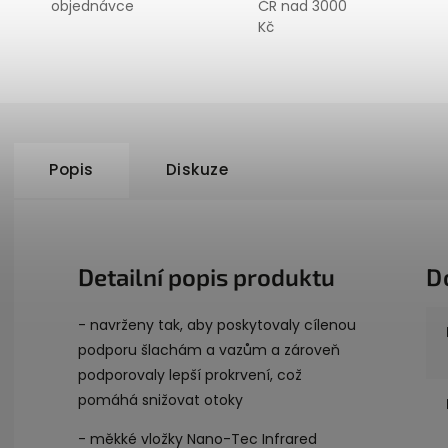
objednávce
ČR nad 3000
Kč
Popis
Diskuze
Detailní popis produktu
D
- navrženy tak, aby poskytovaly cílenou
podporu šlachám a vazům a zároveň
podporovaly lepší prokrvení, což
pomáhá snižovat otoky
- měkké vložky Nano-Tec Infrared