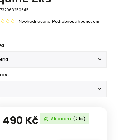
732068250645
Neohodnoceno
Podrobnosti hodnocení
va
kost
1 490 Kč
Skladem
(2 ks)