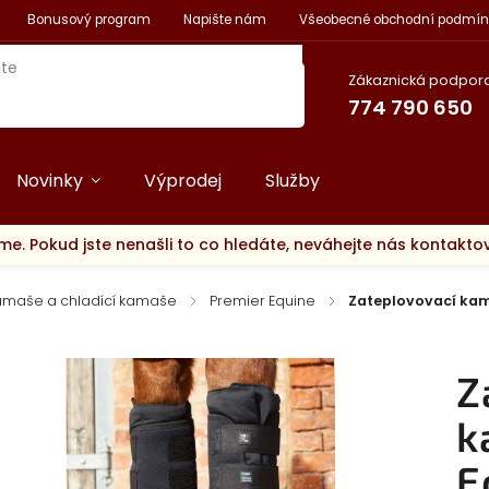
Bonusový program
Napište nám
Všeobecné obchodní podmín
Zákaznická podpora
774 790 650
Novinky
Výprodej
Služby
me. Pokud jste nenašli to co hledáte, neváhejte nás kontakt
maše a chladící kamaše
/
Premier Equine
/
Zateplovovací kam
Z
k
E