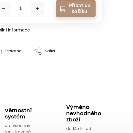
Přidat do
košíku
ilní informace
Zeptat se
Sdílet
Výměna
Věrnostní
nevhodného
systém
zboží
pro všechny
do 14 dní od
registrované