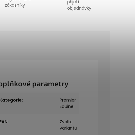
přijetí
zákazníky
objednávky
oplňkové parametry
Kategorie
:
Premier
Equine
EAN
:
Zvolte
variantu