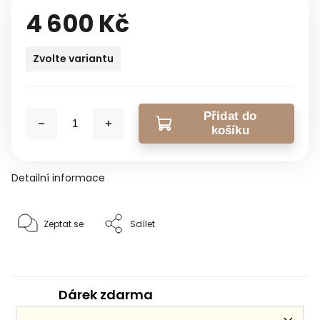
4 600 Kč
Zvolte variantu
Přidat do
košíku
Detailní informace
Zeptat se
Sdílet
Dárek zdarma
ke každé objednávce