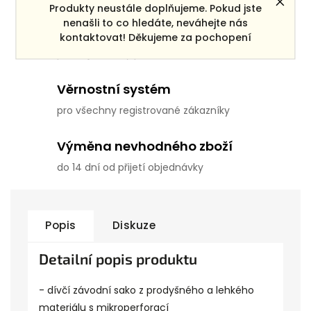
Produkty neustále doplňujeme. Pokud jste
nenašli to co hledáte, neváhejte nás
Doprava zdarma
kontaktovat! Děkujeme za pochopení
pro objednávky po ČR nad 3000 Kč
Věrnostní systém
pro všechny registrované zákazníky
Výměna nevhodného zboží
do 14 dní od přijetí objednávky
Popis
Diskuze
Detailní popis produktu
- dívčí závodní sako z prodyšného a lehkého
materiálu s mikroperforací