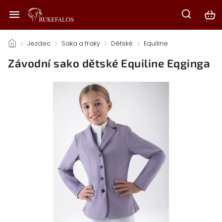
/
Jezdec
/
Saka a fraky
/
Dětské
/
Equiline
/
Závodní sako dětské Equiline Eqginga