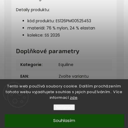
Detaily produktu:
kód produktu: ES126PM00525453
materiál: 76 % nylon, 24 % elastan
kolekce: SS 2026
Doplňkové parametry
Kategorie
:
Equiline
EAN
:
Zvolte variantu
Tento web používá soubory cookie. Dalším procházením
tohoto webu vyjadřujete souhlas s jejich používáním.. Více
informací
zde
.
Nastavení
Copyright 2026
Bukefalos
. Všechna práva vyhrazena.
Souhlasím
Vytvořil
Shoptet
| Design
Shoptak.cz