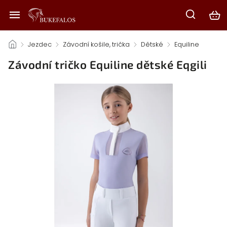
/
Jezdec
/
Závodní košile, trička
/
Dětské
/
Equiline
/
Závodní tričko Equiline dětské Eqgili