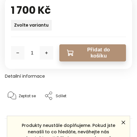
1 700 Kč
Zvolte variantu
Přidat do
košíku
Detailní informace
Zeptat se
Sdílet
Produkty neustále doplňujeme. Pokud jste
Dárek zdarma
nenašli to co hledáte, neváhejte nás
ke každé objednávce