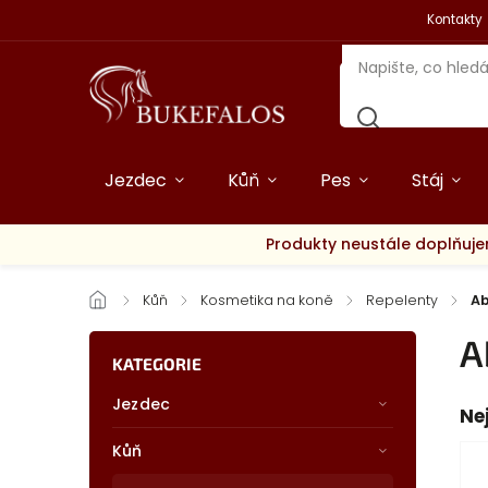
Kontakty
Jezdec
Kůň
Pes
Stáj
Produkty neustále doplňuje
/
Kůň
/
Kosmetika na koně
/
Repelenty
/
Ab
A
KATEGORIE
Jezdec
Ne
Kůň