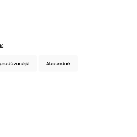
tů
jprodávanější
Abecedně