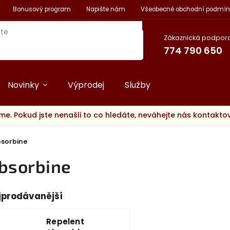
Bonusový program
Napište nám
Všeobecné obchodní podmín
Zákaznická podpora
774 790 650
Novinky
Výprodej
Služby
me. Pokud jste nenašli to co hledáte, neváhejte nás kontakt
sorbine
bsorbine
jprodávanější
Repelent