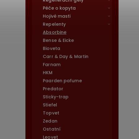
Regenerační gely
Péče o kopyta
Hojivé masti
Repelenty
Absorbine
Bense & Eicke
Bioveta
Carr & Day & Martin
Farnam
HKM
Paarden pafume
Predator
Sticky-trap
Stiefel
Topvet
Zedan
Ostatní
Leovet