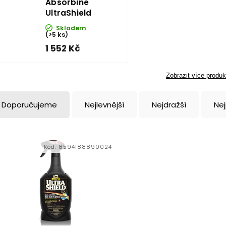
Absorbine
UltraShield
Skladem
(>5 ks)
1 552 Kč
Zobrazit více produk
Doporučujeme
Nejlevnější
Nejdražší
Ne
Kód:
8594188890024