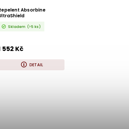
Repelent Absorbine
UltraShield
Skladem
(>5 ks)
1 552 Kč
DETAIL