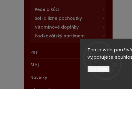
Péče o kůži
Soli a lizné pochoutky
Vitamínové doplňky
Podkovářský sortiment
Tento web používá
Pes
vyjadřujete souhlas
Stáj
Nastavení
Novinky
Výprodej
Cena
1552
Kč
1553
Kč