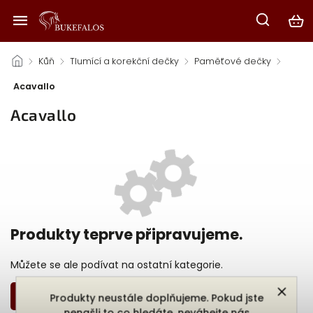
/
Kůň
/
Tlumící a korekční dečky
/
Paměťové dečky
/
Acavallo
Acavallo
Produkty teprve připravujeme.
Můžete se ale podívat na ostatní kategorie.
Zpět do obchodu
Produkty neustále doplňujeme. Pokud jste
nenašli to co hledáte, neváhejte nás