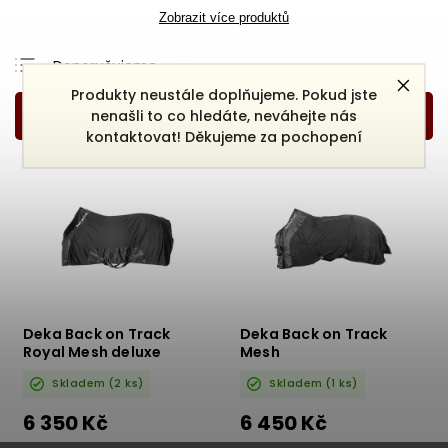
Zobrazit více produktů
Doporučujeme
Produkty neustále doplňujeme. Pokud jste
Nejlevnější
nenašli to co hledáte, neváhejte nás
Nejdražší
kontaktovat! Děkujeme za pochopení
Nejprodávanější
Abecedně
Deka Back on Track
Deka Back on Track
Royal Mesh deluxe
Mesh
Skladem
(2 ks)
Skladem
(1 ks)
6 350 Kč
6 450 Kč