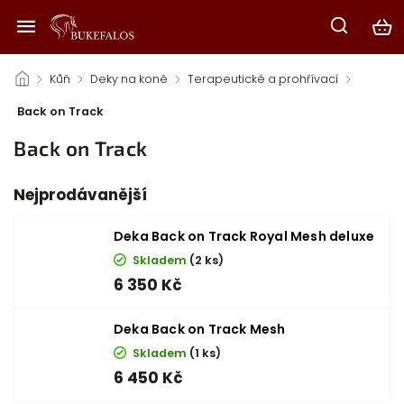
/
Kůň
/
Deky na koně
/
Terapeutické a prohřívací
/
Back on Track
Back on Track
Nejprodávanější
Deka Back on Track Royal Mesh deluxe
Skladem
(2 ks)
6 350 Kč
Deka Back on Track Mesh
Skladem
(1 ks)
6 450 Kč