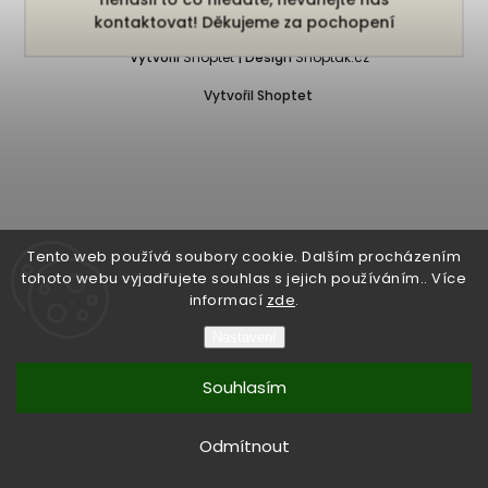
Copyright 2026
Bukefalos
. Všechna práva vyhrazena.
kontaktovat! Děkujeme za pochopení
Vytvořil
Shoptet
| Design
Shoptak.cz
Vytvořil Shoptet
Tento web používá soubory cookie. Dalším procházením
tohoto webu vyjadřujete souhlas s jejich používáním.. Více
informací
zde
.
Nastavení
Souhlasím
Odmítnout