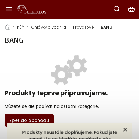
/
Kůň
/
Ohlávky a vodítka
/
Provazové
/
BANG
BANG
Produkty teprve připravujeme.
Můžete se ale podívat na ostatní kategorie.
Zpět do obchodu
Produkty neustále doplňujeme. Pokud jste
nenašli to co hledáte, neváhejte nás