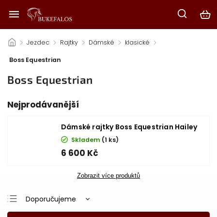
/
Jezdec
/
Rajtky
/
Dámské
/
klasické
/
Boss Equestrian
Boss Equestrian
Nejprodávanější
Dámské rajtky Boss Equestrian Hailey
Skladem
(1 ks)
6 600 Kč
Zobrazit více produktů
Doporučujeme
Nejlevnější