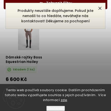
Nejdražší
Produkty neustále doplňujeme. Pokud jste
Nejprodávanější
nenašli to co hledáte, neváhejte nás
kontaktovat! Děkujeme za pochopení
Abecedně
Dámské rajtky Boss
Equestrian Hailey
Skladem
(1 ks)
6 600 Kč
DETAIL
Tento web používá soubory cookie. Dalším procházením
tohoto webu vyjadřujete souhlas s jejich používáním.. Více
informací
zde
.
Nastavení