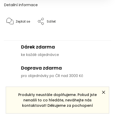
Detailní informace
Zeptat se
Sdílet
Dárek zdarma
ke každé objednávce
Doprava zdarma
pro objednávky po ČR nad 3000 Kč
Věrnostní systém
Produkty neustále doplňujeme. Pokud jste
pro všechny registrované zákazníky
nenašli to co hledáte, neváhejte nás
kontaktovat! Děkujeme za pochopení
Výměna nevhodného zboží