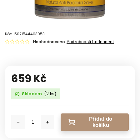
Kód:
5021544403053
Neohodnoceno
Podrobnosti hodnocení
659 Kč
Skladem
(2 ks)
Přidat do
košíku