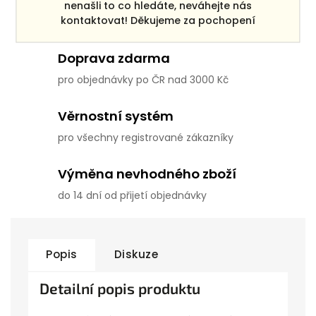
Dárek zdarma
nenašli to co hledáte, neváhejte nás
kontaktovat! Děkujeme za pochopení
ke každé objednávce
Doprava zdarma
pro objednávky po ČR nad 3000 Kč
Věrnostní systém
pro všechny registrované zákazníky
Výměna nevhodného zboží
do 14 dní od přijetí objednávky
Popis
Diskuze
Detailní popis produktu