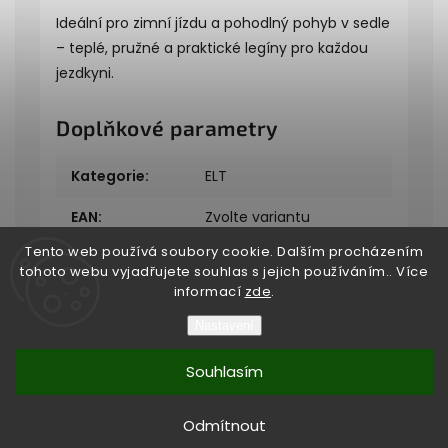
Ideální pro zimní jízdu a pohodlný pohyb v sedle
– teplé, pružné a praktické legíny pro každou
jezdkyni.
Doplňkové parametry
Kategorie
:
ELT
EAN
:
Zvolte variantu
Tento web používá soubory cookie. Dalším procházením
tohoto webu vyjadřujete souhlas s jejich používáním.. Více
informací
zde
.
Nastavení
Copyright 2026
Bukefalos
. Všechna práva vyhrazena.
Souhlasím
Vytvořil
Shoptet
| Design
Shoptak.cz
Vytvořil Shoptet
Odmítnout