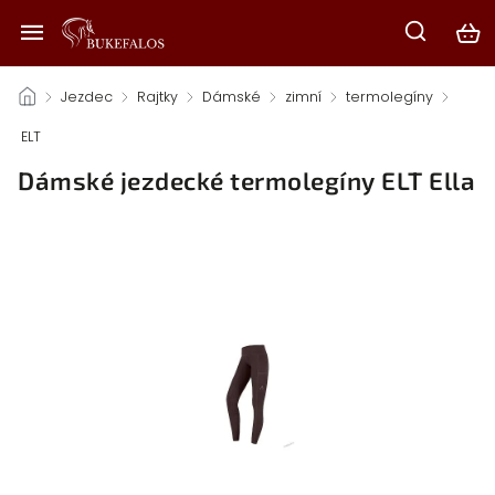
/
Jezdec
/
Rajtky
/
Dámské
/
zimní
/
termolegíny
/
ELT
/
Dámské jezdecké termolegíny ELT Ella