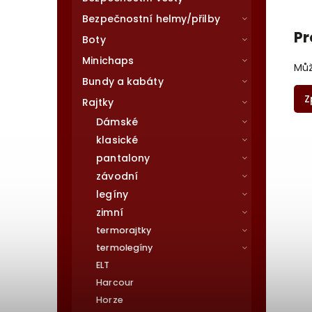
Bezpečnostní helmy/přilby
Pr
Boty
Minichaps
Můž
Bundy a kabáty
Z
Rajtky
Dámské
klasické
pantalony
závodní
legíny
zimní
termorajtky
termolegíny
ELT
Harcour
Horze