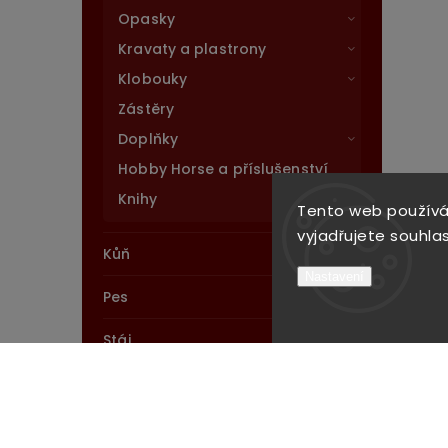
Opasky
Kravaty a plastrony
Klobouky
Zástěry
Doplňky
Hobby Horse a příslušenství
Knihy
Tento web používá
vyjadřujete souhlas
Kůň
Nastavení
Pes
Stáj
Novinky
Výprodej