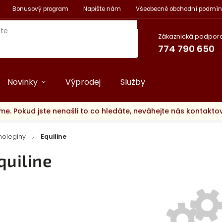
Bonusový program
Napište nám
Všeobecné obchodní podmín
Zákaznická podpora
774 790 650
Novinky
Výprodej
Služby
me. Pokud jste nenašli to co hledáte, neváhejte nás kontakt
molegíny
/
Equiline
quiline