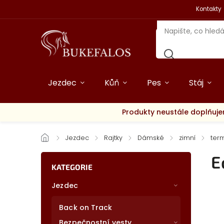
Kontakty
Jezdec
Kůň
Pes
Stáj
Produkty neustále doplňuje
/
Jezdec
/
Rajtky
/
Dámské
/
zimní
/
ter
E
KATEGORIE
Jezdec
Back on Track
Bezpečnostní vesty