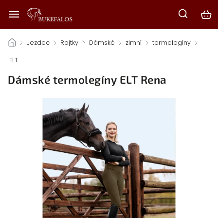
/
Jezdec
/
Rajtky
/
Dámské
/
zimní
/
termolegíny
/
ELT
/
Dámské termolegíny ELT Rena