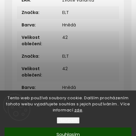
EAN
:
Zvolte variantu
Značka
:
ELT
Barva
:
Hnědá
Velikost
42
oblečení
:
Značka
:
ELT
Velikost
42
oblečení
:
Barva
:
Hnědá
Tento web používá soubory cookie. Dalším procházením
tohoto webu vyjadřujete souhlas s jejich používáním.. Více
informací
zde
.
Nastavení
Copyright 2026
Bukefalos
. Všechna práva vyhrazena.
Souhlasím