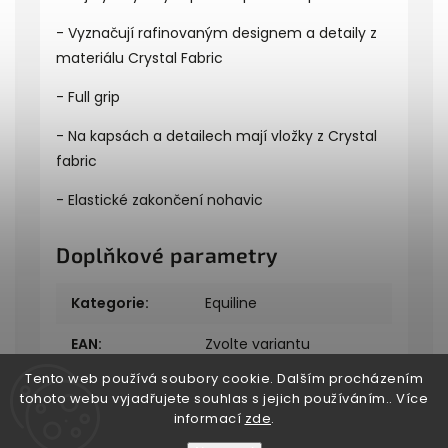
- Vyznačují rafinovaným designem a detaily z
materiálu Crystal Fabric
- Full grip
- Na kapsách a detailech mají vložky z Crystal
fabric
- Elastické zakončení nohavic
Doplňkové parametry
Kategorie
:
Equiline
EAN
:
Zvolte variantu
Tento web používá soubory cookie. Dalším procházením
tohoto webu vyjadřujete souhlas s jejich používáním.. Více
informací
zde
.