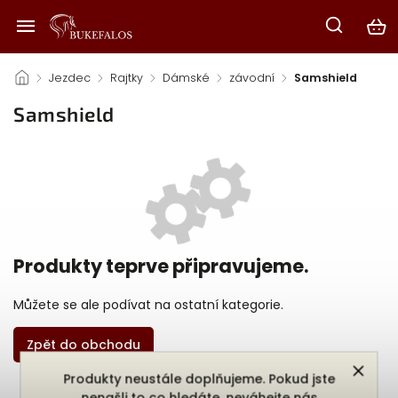
/
Jezdec
/
Rajtky
/
Dámské
/
závodní
/
Samshield
Samshield
Produkty teprve připravujeme.
Můžete se ale podívat na ostatní kategorie.
Zpět do obchodu
Produkty neustále doplňujeme. Pokud jste
nenašli to co hledáte, neváhejte nás