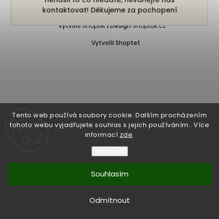
Copyright 2026
Bukefalos
. Všechna práva vyhrazena.
kontaktovat! Děkujeme za pochopení
Vytvořil
Shoptet
| Design
Shoptak.cz
Vytvořil Shoptet
Tento web používá soubory cookie. Dalším procházením
tohoto webu vyjadřujete souhlas s jejich používáním.. Více
informací
zde
.
Nastavení
Souhlasím
Odmítnout