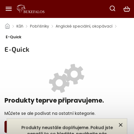
/
Kůň
/
Pobřišníky
/
Anglické speciální, okopávací
/
E-Quick
E-Quick
Produkty teprve připravujeme.
Můžete se ale podívat na ostatní kategorie.
Zpět do obchodu
Produkty neustále doplňujeme. Pokud jste
nenašli to co hledáte, neváhejte nás