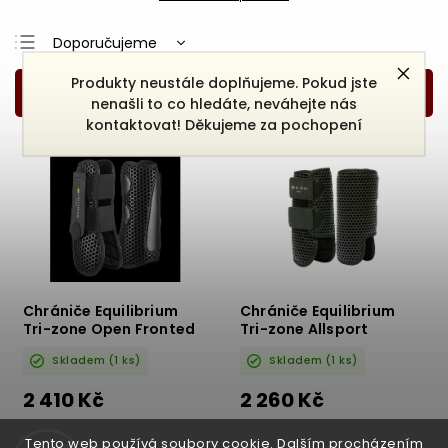
Doporučujeme
Nejlevnější
Produkty neustále doplňujeme. Pokud jste
nenašli to co hledáte, neváhejte nás
Nejdražší
kontaktovat! Děkujeme za pochopení
Nejprodávanější
Abecedně
Chrániče Equilibrium
Chrániče Equilibrium
Tri-zone Open Fronted
Tri-zone Allsport
Skladem
(1 ks)
Skladem
(1 ks)
2 410 Kč
2 260 Kč
DETAIL
DETAIL
Tento web používá soubory cookie. Dalším procházením