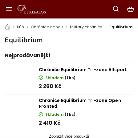
/
Kůň
/
Chrániče nohou
/
Military chrániče
/
Equilibrium
Equilibrium
Nejprodávanější
Chrániče Equilibrium Tri-zone Allsport
Skladem
(1 ks)
2 260 Kč
Chrániče Equilibrium Tri-zone Open
Fronted
Skladem
(1 ks)
2 410 Kč
Zobrazit více produktů