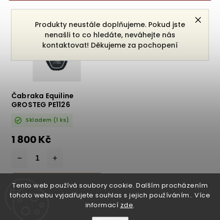
Nejprodávanější
Produkty neustále doplňujeme. Pokud jste
Abecedně
nenašli to co hledáte, neváhejte nás
kontaktovat! Děkujeme za pochopení
Čabraka Equiline
GROSTEG PE1126
Skladem
(1 ks)
1 800 Kč
DO KOŠÍKU
Tento web používá soubory cookie. Dalším procházením
tohoto webu vyjadřujete souhlas s jejich používáním.. Více
informací
zde
.