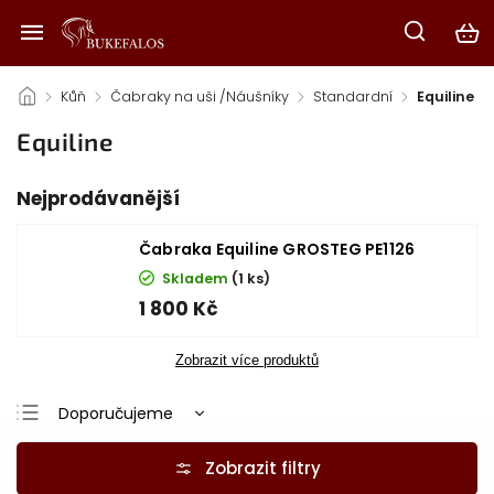
/
Kůň
/
Čabraky na uši /Náušníky
/
Standardní
/
Equiline
Equiline
Nejprodávanější
Čabraka Equiline GROSTEG PE1126
Skladem
(1 ks)
1 800 Kč
Zobrazit více produktů
Doporučujeme
Nejlevnější
Nejdražší