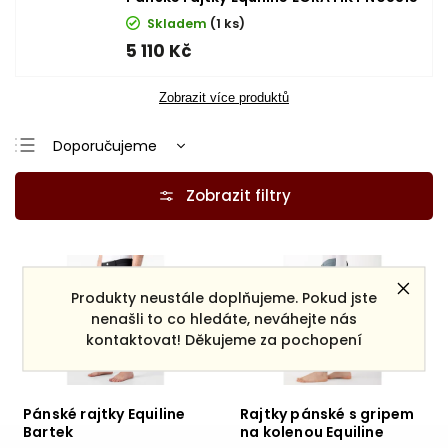
Skladem
(1 ks)
5 110 Kč
Zobrazit více produktů
Doporučujeme
Nejlevnější
Nejdražší
Nejprodávanější
Abecedně
Produkty neustále doplňujeme. Pokud jste
nenašli to co hledáte, neváhejte nás
kontaktovat! Děkujeme za pochopení
Pánské rajtky Equiline
Rajtky pánské s gripem
Bartek
na kolenou Equiline