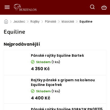
/
Jezdec
/
Rajtky
/
Pánské
/
klasické
/
Equiline
Equiline
Nejprodávanější
Pánské rajtky Equiline Bartek
Skladem
(1 ks)
4 350 Kč
Rajtky pánské s gripem na kolenou
Equiline Eqcefrek
Skladem
(1 ks)
4 400 Kč
Pánské rajtky Equiline EGRATIK PN08315