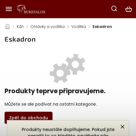
/
Kůň
/
Ohlávky a vodítka
/
Vodítka
/
Eskadron
Eskadron
Produkty teprve připravujeme.
Můžete se ale podívat na ostatní kategorie.
Zpět do obchodu
Produkty neustále doplňujeme. Pokud jste
nenašli to co hledáte, neváhejte nás