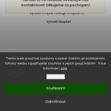
Copyright 2026
Bukefalos
. Všechna práva vyhrazena.
kontaktovat! Děkujeme za pochopení
Vytvořil
Shoptet
| Design
Shoptak.cz
Vytvořil Shoptet
Tento web používá soubory cookie. Dalším procházením
tohoto webu vyjadřujete souhlas s jejich používáním.. Více
informací
zde
.
Nastavení
Souhlasím
Odmítnout