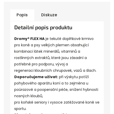
Popis
Diskuze
Detailní popis produktu
Dromy® FLEX HA
je tekuté doplňkové krmivo
pro koně a psy velkých plemen obsahující
kombinaci látek
minerálů
,
vitaminů
a
rostlinných
extraktů
, které jsou zásadní a
potřebné pro podporu,
vývoj
a
regeneraci
kloubních
chrupavek
, vazů a šlach.
Doporučujeme užívat:
při výskytu potíží
pohybového aparátu koní
a to zejména u
poúrazové a pooperační péče, snížení hybnosti
nosných kloubů,
pro koňské seniory i vysoce zatěžované koně ve
sportu.