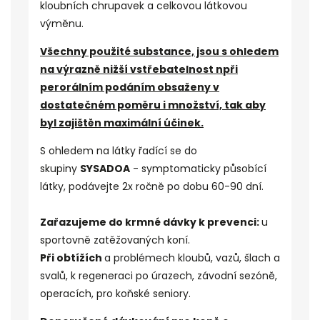
kloubních chrupavek a celkovou
látkovou
výměnu
.
Všechny použité substance, jsou s ohledem
na výrazně nižší vstřebatelnost n
při
perorálním podáním obsaženy v
dostatečném poměru i množství, tak aby
byl zajištěn maximální účinek.
S ohledem na látky řadící se do
skupiny
SYSADOA
- symptomaticky působící
látky,
podávejte 2x ročně po dobu 60-90 dní.
Zařazujeme do krmné dávky k
prevenci:
u
sportovně zatěžovaných koní.
Při obtížích
a problémech kloubů, vazů, šlach a
svalů, k regeneraci po úrazech,
závodní sezóně,
operacích, pro koňské seniory.