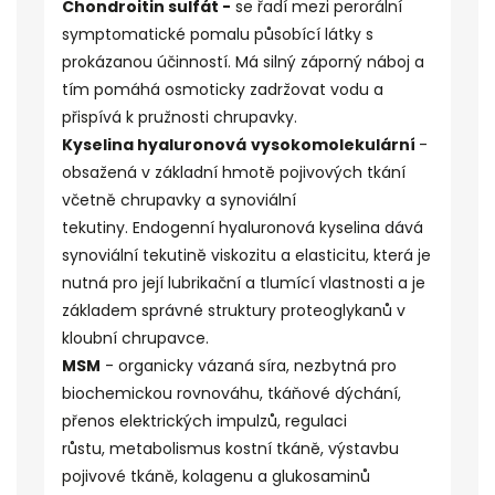
Chondroitin sulfát -
se řadí mezi perorální
symptomatické pomalu působící látky s
prokázanou účinností.
Má silný záporný náboj a
tím pomáhá osmoticky zadržovat vodu a
přispívá k pružnosti chrupavky.
Kyselina hyaluronová
vysokomolekulární
-
obsažená v základní hmotě pojivových tkání
včetně chrupavky a synoviální
tekutiny.
Endogenní hyaluronová kyselina dává
synoviální tekutině viskozitu a elasticitu,
která je
nutná pro její lubrikační a tlumící vlastnosti a je
základem správné struktury proteoglykanů v
kloubní chrupavce.
MSM
- organicky vázaná síra, nezbytná pro
biochemickou rovnováhu, tkáňové dýchání,
přenos elektrických impulzů, regulaci
růstu,
metabolismus
kostní tkáně, výstavbu
pojivové tkáně, kolagenu a glukosaminů