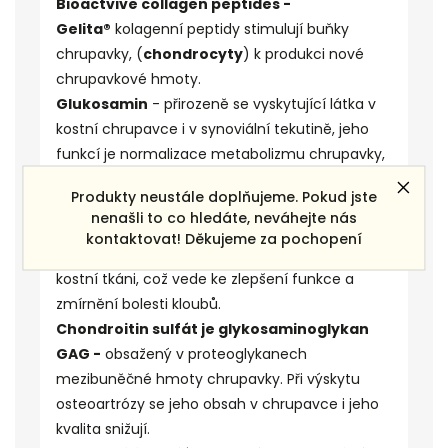
Bioactvive collagen peptides -
Gelita®
kolagenní
peptidy stimulují buňky
chrupavky,
(
chondrocyty
) k produkci nové
chrupavkové hmoty.
Glukosamin
- přirozeně se vyskytující látka v
kostní chrupavce i v synoviální tekutině,
jeho
funkcí je normalizace metabolizmu chrupavky,
stimulace syntézy a zastavení
Produkty neustále doplňujeme. Pokud jste
degradace.
Glukosamin při osteoartróze
nenašli to co hledáte, neváhejte nás
podporuje tvorbu
proteoglykanů
, růst a výživu
kontaktovat! Děkujeme za pochopení
kloubní chrupavky
a správné ukládání vápníku v
kostní tkáni, což vede ke zlepšení funkce a
zmírnění bolesti kloubů.
Chondroitin sulfát
je glykosaminoglykan
GAG -
obsažený v proteoglykanech
mezibuněčné hmoty chrupavky.
Při výskytu
osteoartrózy se jeho obsah v chrupavce i jeho
kvalita snižují.