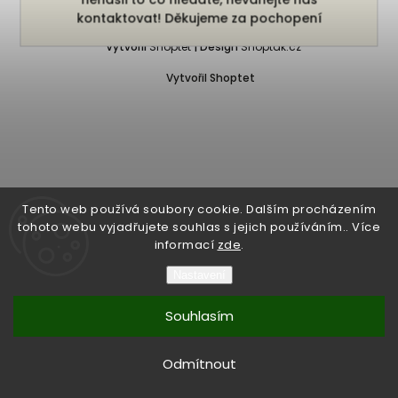
Copyright 2026
Bukefalos
. Všechna práva vyhrazena.
kontaktovat! Děkujeme za pochopení
Vytvořil
Shoptet
| Design
Shoptak.cz
Vytvořil Shoptet
Tento web používá soubory cookie. Dalším procházením
tohoto webu vyjadřujete souhlas s jejich používáním.. Více
informací
zde
.
Nastavení
Souhlasím
Odmítnout