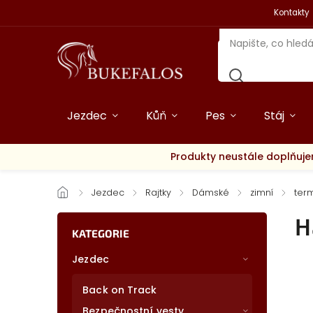
Kontakty
Jezdec
Kůň
Pes
Stáj
Produkty neustále doplňuje
/
Jezdec
/
Rajtky
/
Dámské
/
zimní
/
ter
H
KATEGORIE
Jezdec
Back on Track
Bezpečnostní vesty