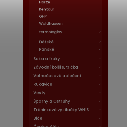
Horze
Kentaur
QHP
Waldhausen
termolegíny
Dětské
Pánské
Saka a fraky
Závodní košile, trička
Volnočasové oblečení
Rukavice
Vesty
Šporny a Ostruhy
Tréninkové vysílačky WHIS
Biče
Čepice, šály