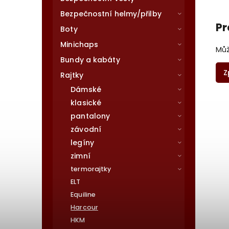
Bezpečnostní helmy/přilby
Pr
Boty
Minichaps
Můž
Bundy a kabáty
Z
Rajtky
Dámské
klasické
pantalony
závodní
legíny
zimní
termorajtky
ELT
Equiline
Harcour
HKM