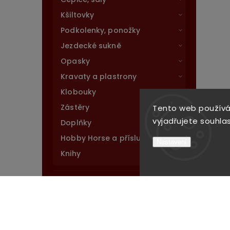
Kšiltovky
Podkolenky, ponožky
Jezdecké sukně
Opasky
Kravaty a plastrony
Klobouky
Zástěry
Tento web používá
vyjadřujete souhlas
Doplňky
Hobby Horse a příslušenství
Nastavení
Knihy
Kůň
Pes
Stáj