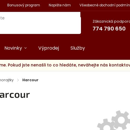
Bonusový program
Napište nám
Všeobecné obchodní podmín
Zákaznická podpora
774 790 650
Novinky
Výprodej
Služby
me. Pokud jste nenašli to co hledáte, neváhejte nás kontakt
morajtky
/
Harcour
arcour